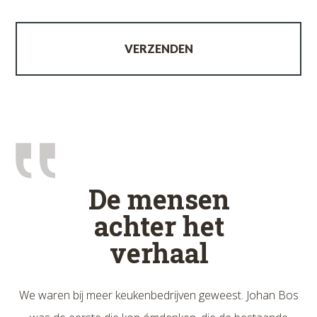
De mensen
De mensen
achter het
achter het
verhaal
verhaal
We waren bij meer keukenbedrijven geweest. Johan Bos
We waren bij meer keukenbedrijven geweest. Johan Bos