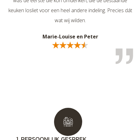
was de eerste die kon ómdenken, die de bestaande
was de eerste die kon ómdenken, die de bestaande
keuken losliet voor een heel andere indeling. Precies dát
keuken losliet voor een heel andere indeling. Precies dát
k
wat wij wilden.
wat wij wilden.
Marie-Louise en Peter
Marie-Louise en Peter
1. PERSOONLIJK GESPREK